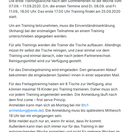
Die erste Trainingswoche nach den Sommerferien ist die Woche vom
07.09. – 11.09.2020. D.h. die ersten Termine sind Di. 08.09. und Fr.
11.09., 18.00 Uhr. Das erste 17.00 Uhr Training findet am 25.09.2020
statt.
Um am Training teilzunehmen, muss die Einverständniserklärung
(Anhang) bei der erstmaligen Teilnahme an einem Training
unterschrieben abgegeben werden.
Für alle Trainings werden die Trainer die Tische aufbauen. Allerdings
müsst ihr selbst die Tische reinigen, und zwar einmal vor dem
Training und einmal danach, oder nach jedem Partnerwechsel.
Reinigungsmittel wird zur Verfügung gestellt.
Für das Dienstagstraining wird eingeladen. Den genaueren Ablauf
bekommen die eingeladenen Spieler/-innen in einer separaten Mail.
Für das Freitagstraining haben wir 8 Tische zur Verfügung, also
können maximal 16 Kinder pro Training trainieren. Daher muss sich
vor jedem Training angemeldet werden. Die Anmeldung läuft nach
dem first come – first serve Prinzip.
Anmelden kann man sich ab Montag bei mir (
ttcf-
anmeldung@web.de
). Die Anmeldung muss bis spätestens Mittwoch
18 Uhr bei mir eingegangen sein.
Bitte meldet euch nur an, wenn ihr wisst, dass ihr kommt.
Außerdem kann man sich immer nur für das Training in der
entsprechenden Woche anmelden und nicht für mehrere Wochen im