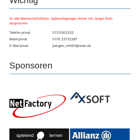
Wichtig
An alle Mannschaftsführer, Spielverlegungen immer mit Jürgen Roth
absprechen
Telefon privat
0721/502332
Mobil privat
0176 23732387
E-Mail privat
juergen_roth63@web.de
Sponsoren