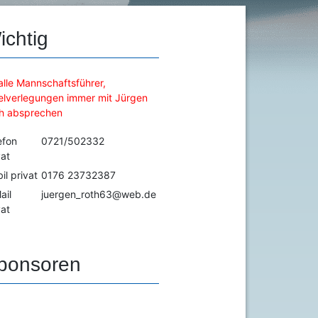
ichtig
alle Mannschaftsführer,
elverlegungen immer mit Jürgen
h absprechen
efon
0721/502332
vat
il privat
0176 23732387
ail
juergen_roth63@web.de
vat
ponsoren