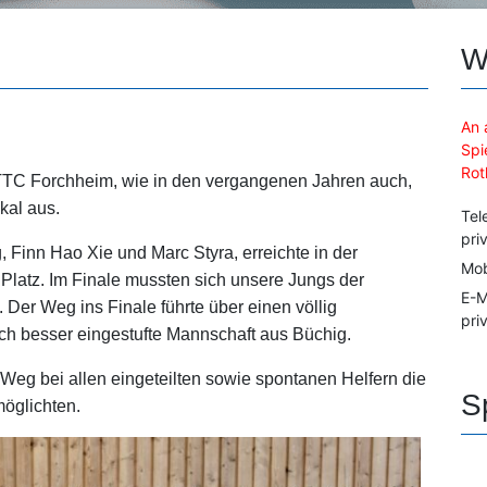
W
An 
Spi
Rot
TC Forchheim, wie in den vergangenen Jahren auch,
kal aus.
Tel
pri
 Finn Hao Xie und Marc Styra, erreichte in der
Mob
Platz. Im Finale mussten sich unsere Jungs der
E-M
Der Weg ins Finale führte über einen völlig
pri
ich besser eingestufte Mannschaft aus Büchig.
Weg bei allen eingeteilten sowie spontanen
Helfern die
S
möglichten.